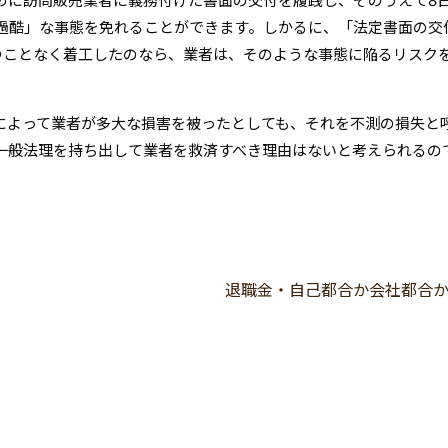
めに訪問販売業者に義務付けた書面の交付を履践し、そのうえで8
過酷」な事態を免れることができます。しかるに、「法定書面の交
つことなく着工したのなら、業者は、そのような事態に陥るリスク
によって業者が多大な損害を被ったとしても、それを不測の損失と
一般法理を持ち出して業者を救済すべき理由はないと考えられるの
退職金・自己都合か会社都合