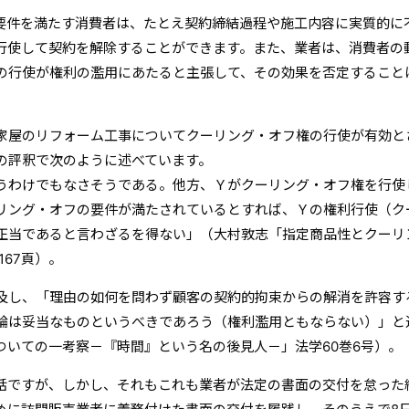
要件を満たす消費者は、たとえ契約締結過程や施工内容に実質的に
行使して契約を解除することができます。また、業者は、消費者の
の行使が権利の濫用にあたると主張して、その効果を否定すること
家屋のリフォーム工事についてクーリング・オフ権の行使が有効と
の評釈で次のように述べています。
うわけでもなさそうである。他方、Ｙがクーリング・オフ権を行使
リング・オフの要件が満たされているとすれば、Ｙの権利行使（ク
正当であると言わざるを得ない」（大村敦志「指定商品性とクーリ
167頁）。
及し、「理由の如何を問わず顧客の契約的拘束からの解消を許容す
論は妥当なものというべきであろう（権利濫用ともならない）」と
ついての一考察－『時間』という名の後見人－」法学60巻6号）。
話ですが、しかし、それもこれも業者が法定の書面の交付を怠った