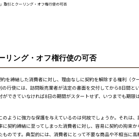
」取引とクーリング・オフ権行使の可否
ーリング・オフ権行使の可否
契約を締結した消費者に対し、理由なしに契約を解除する権利（ク
利の行使には、訪問販売業者が法定の書面を交付してから8日間と
付ができていなければ8日の期間がスタートせず、いつまでも期限
このように強力な保護を与えているのは何故でしょうか。それは、
率に契約締結に至ってしまった消費者に対し、容易に契約の拘束か
たものです。典型的には、消費者にとって不要な商品や不相当に高