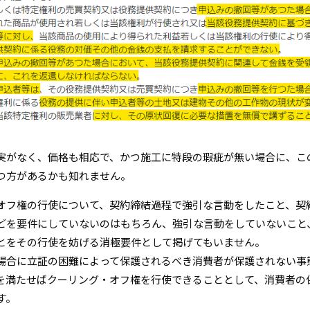
実がなく、価格も相応で、かつ施工に特段の瑕疵が無い場合に、こ
つ方があるかも知れません。
オフ権の行使について、契約締結過程で強引な言動をしたこと、契
どを要件にしていないのはもちろん、強引な言動をしていないこと
とをその行使を妨げる消極要件として掲げてもいません。
場合に立証の困難によって保護されるべき消費者が保護されない事
を満たせばクーリング・オフ権を行使できることとして、消費者の
す。