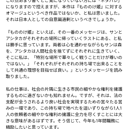
この点あまり書くとご覧になっていない方には「ネタバレ」
になりますので控えますが、本作は『もののけ姫』に対する
オマージュというべき作品ではないか、と私は思いました。
それは日本人としての自意識過剰というべきでしょうか。
『もののけ姫』といえば、その一番のメッセージは、サンと
アシタカがそれぞれの場所に帰っていくラストにある、と私
は勝手に思っています。両者は心を通わせながらもサンは森
を、アシタカは人間社会を捨てずにそれぞれに生きていく、
そこに私は、「特別な場所で華々しく戦うことだけが尊いの
ではない。」「それぞれがそれぞれの持ち場で出来ることを
して共通の理想を目指せば良い。」というメッセージを読み
取りました。
私の仕事は、社会の片隅に生きる市民の細やかな権利を擁護
するものに過ぎないかも知れません。ですが、それは、法の
支配が全うされるより良い社会を実現するための営々たる営
みの一環であり、この持ち場で地べたを這いずりながら1人1
人の依頼者の細やかな権利の擁護に全力を尽くすことには大
きな意味があるはずです。そう信じて、今年も1年間職務に
精励したいと思っています。