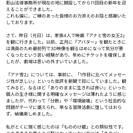
影山法律事務所が現在の地に開設してから11回目の新年を迎
えることができました。
これも偏に、ご縁のあった皆様のお力添えのお陰と感謝いた
しております。
さて、昨日（元日）は、家族4人で映画『アナと雪の女王2』
を観に行きました。以前、正月に『アバター』を観たときに
は満員のため最前列で3D映像を観るはめになって気分が悪
くなったという苦い経験があり、早めにチケットを確保しま
したが、劇場は思いの外すいていました。
『アナ雪2』については、事前に、「1作目に比べてメッセー
ジ性が乏しい」といった批評を新聞で目にしていました。観
てみると、なるほど「ありのままに生きれば良い」といった
個人の生き様に関する明確なメッセージは薄れたように感じ
ましたが、代わって「分断」や「環境破壊」という社会的な
問題がテーマに据えられ、単なる冒険活劇に堕してはおら
ず、結構楽しめました。
私がとくに強く感じたのは『もののけ姫』との類似性です。