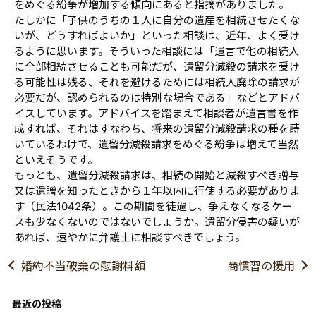
をめぐる紛争が増加する傾向にあると指摘がありました。
たしかに「子供のうちの１人に自分の遺産を相続させたくな
いが、どうすればよいか」といった相談は、近年、よく受け
るように思います。そういった相談には「遺言で他の相続人
に全部相続させることも可能だが、遺留分減殺の請求を受け
る可能性は残る、それを避けるためには相続人廃除の請求が
必要だが、認められるのは特別な場合である」などとアドバ
イスしています。アドバイスを踏まえて相談者が遺言書を作
成すれば、それはすなわち、将来の遺留分減殺請求の種を蒔
いているわけで、遺留分減殺請求をめぐる紛争は増えて当然
といえそうです。
もっとも、遺留分減殺請求は、相続の開始と減殺すべき贈与
又は遺贈を知ったときから１年以内に行使する必要がありま
す（民法1042条）。この期間を徒過し、争えなくなるケー
スも少なくないのではないでしょうか。遺留分侵害の疑いが
あれば、速やかに弁護士に相談すべきでしょう。
婚約不当破棄の慰謝料額
商慣習の援用