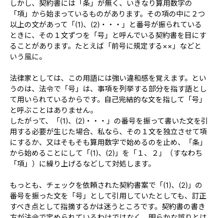
しかし、契約書には「条」が無く、いきなり算用数字の
「項」から始まっているものがあります。その項の中に２つ
以上の文があって「(1)、(2)・・・」と番号が振られている
ときに、その１文ずつを「号」と呼んでいる契約書を目にす
ることがあります。たとえば「前号に規定する××」などと
いう風に。
法律家としては、この用語には強い違和感を覚えます。とい
うのは、法令で「号」は、事項を列挙する部分を指す語とし
て用いられているからです。自己完結的な文を指して「号」
と呼ぶことはありません。
したがって、「(1)、(2)・・・」の番号を振って書いた文を引
用する必要が生じた場合、私なら、その１文を独立させて項
にするか、又はそもそも算用数字で始めるのを止め、「条」
から始めることにして「(1)、(2)」を「１、２」（すなわち
「項」）に繰り上げるなどして対処します。
もっとも、チェックを依頼された契約書案で「(1)、(2)」の
番号を振った文を「号」として引用していたとしても、訂正
すべき点として指摘するかは迷うところです。契約書の書き
方が法令で定められているわけではなく、明らかな誤りとは